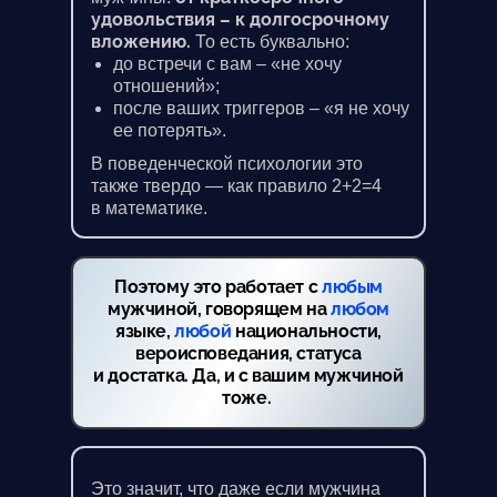
удовольствия – к долгосрочному
вложению.
То есть буквально:
до встречи с вам – «не хочу
отношений»;
после ваших триггеров – «я не хочу
ее потерять».
В поведенческой психологии это
также твердо — как правило 2+2=4
в математике.
Поэтому это работает с
любым
мужчиной, говорящем на
любом
языке,
любой
национальности,
вероисповедания, статуса
и достатка. Да, и с вашим мужчиной
тоже.
Это значит, что даже если мужчина