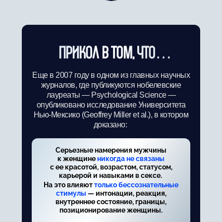
ПРИКОЛ В ТОМ, ЧТО…
Еще в 2007 году в одном из главных научных
журналов, где публикуются нобелевские
лауреаты — Psychological Science —
опубликовано исследование Университета
Нью-Мексико (Geoffrey Miller et al.), в котором
доказано:
Серьезные намерения мужчины
к женщине
никогда не связаны
с ее красотой, возрастом, статусом,
карьерой и навыками в сексе.
На это влияют
только бессознательные
стимулы
— интонации, реакция,
внутреннее состояние, границы,
позиционирование женщины.